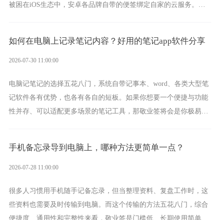
被困在iOS生态中，安卓各品牌自带的便签绑定自家的云服务。而
一款真正能覆盖全手机平台、实现稳定同步的云便签并不多，敬业
签就是其中成熟的那款。
如何在电脑上记录笔记内容？好用的笔记app软件分享
2026-07-30 11:00:00
电脑记笔记的选择五花八门，系统自带记事本、word、各类大型笔
记软件各有优势，也各有各自的短板。如果你想要一个便捷与功能
性并存、可以适配更多场景的笔记工具，那敬业签将会是你极易上
手的好帮手。
手机备忘录导到电脑上，哪种方法更简单一点？
2026-07-28 11:00:00
很多人习惯用手机随手记备忘录，但当整理资料、复盘工作时，这
些资料也需要及时传输到电脑。而这个传输的方法五花八门，综合
便捷度、通用性和完整性来看，敬业签是门槛低、长期使用简单的