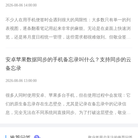
2026-08-06 14:00:00
不少人在用手机便签时会遇到很大的局限性：大多数只有单一的列
表视图，逐条翻看笔记用起来非常的麻烦。无论是在桌面上快速浏
览，还是将月度日程统一管理，这些需求都很难做到。但敬业签作
为多视图切换的手机便签，拥有丰富的展示形式，足以为你满足多
样化的使用习惯。
安卓苹果数据同步的手机备忘录叫什么？支持同步的云
备忘录
2026-08-06 13:00:00
很多人同时使用安卓、苹果多台手机，但在使用过程中会发现：它
们的原生备忘录存在生态壁垒，尤其是记录在备忘录中的记录信
息，完全无法在不同系统间直接同步。为了打破这层壁垒，敬业签
应运而生，它实现了双向云同步的操作体验，正是适配这类需求的
云备忘工具。
推荐问答
敬业签用户关注的推荐问答