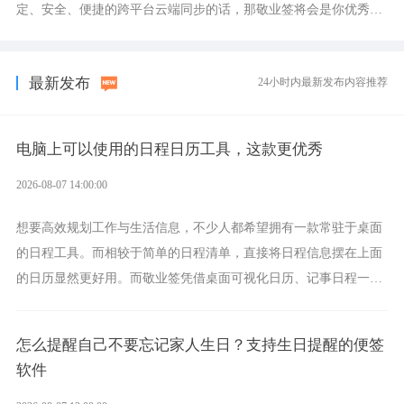
定、安全、便捷的跨平台云端同步的话，那敬业签将会是你优秀的
选择，它就是果粉公认好用的跨设备云笔记软件。
最新发布
24小时内最新发布内容推荐
电脑上可以使用的日程日历工具，这款更优秀
2026-08-07 14:00:00
想要高效规划工作与生活信息，不少人都希望拥有一款常驻于桌面
的日程工具。而相较于简单的日程清单，直接将日程信息摆在上面
的日历显然更好用。而敬业签凭借桌面可视化日历、记事日程一体
化、完善提醒等强大功能，成为综合体验更出众的电脑日程日历工
具。
怎么提醒自己不要忘记家人生日？支持生日提醒的便签
软件