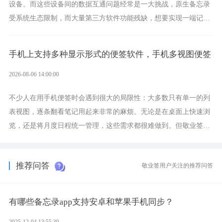
设备。而这些设备间的数据互通问题经常是一大挑战，原生备忘录
受系统生态限制，而大量第三方软件功能残缺，想要实现一端记
录、多端同步接收的效果，敬业签是值得选择的成熟稳定的跨平台
提醒便签。
手机上支持多种显示形式的便签软件，手机多视图便签
2026-08-06 14:00:00
不少人在用手机便签时会遇到很大的局限性：大多数只有单一的列
表视图，逐条翻看笔记用起来非常的麻烦。无论是在桌面上快速浏
览，还是将月度日程统一管理，这些需求都很难做到。但敬业签作
为多视图切换的手机便签，拥有丰富的展示形式，足以为你满足多
样化的使用习惯。
推荐问答
敬业签用户关注的推荐问答
有哪些备忘录app支持安卓和苹果手机同步？