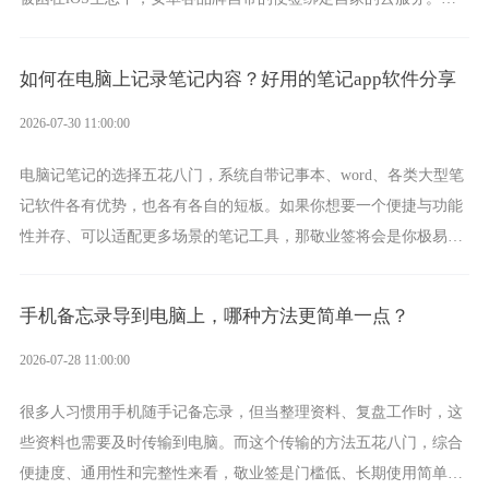
一款真正能覆盖全手机平台、实现稳定同步的云便签并不多，敬业
签就是其中成熟的那款。
如何在电脑上记录笔记内容？好用的笔记app软件分享
2026-07-30 11:00:00
电脑记笔记的选择五花八门，系统自带记事本、word、各类大型笔
记软件各有优势，也各有各自的短板。如果你想要一个便捷与功能
性并存、可以适配更多场景的笔记工具，那敬业签将会是你极易上
手的好帮手。
手机备忘录导到电脑上，哪种方法更简单一点？
2026-07-28 11:00:00
很多人习惯用手机随手记备忘录，但当整理资料、复盘工作时，这
些资料也需要及时传输到电脑。而这个传输的方法五花八门，综合
便捷度、通用性和完整性来看，敬业签是门槛低、长期使用简单的