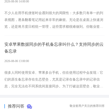
2026-08-06 14:00:00
不少人在用手机便签时会遇到很大的局限性：大多数只有单一的列
表视图，逐条翻看笔记用起来非常的麻烦。无论是在桌面上快速浏
览，还是将月度日程统一管理，这些需求都很难做到。但敬业签作
为多视图切换的手机便签，拥有丰富的展示形式，足以为你满足多
样化的使用习惯。
安卓苹果数据同步的手机备忘录叫什么？支持同步的云
备忘录
2026-08-06 13:00:00
很多人同时使用安卓、苹果多台手机，但在使用过程中会发现：它
们的原生备忘录存在生态壁垒，尤其是记录在备忘录中的记录信
息，完全无法在不同系统间直接同步。为了打破这层壁垒，敬业签
应运而生，它实现了双向云同步的操作体验，正是适配这类需求的
云备忘工具。
推荐问答
敬业签用户关注的推荐问答