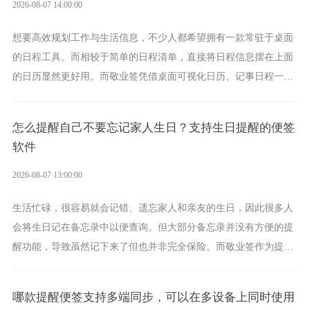
2026-08-07 14:00:00
想要高效规划工作与生活信息，不少人都希望拥有一款常驻于桌面
的日程工具。而相较于简单的日程清单，直接将日程信息摆在上面
的日历显然更好用。而敬业签凭借桌面可视化日历、记事日程一体
化、完善提醒等强大功能，成为综合体验更出众的电脑日程日历工
具。
怎么提醒自己不要忘记家人生日？支持生日提醒的便签
软件
2026-08-07 13:00:00
生活忙碌，很容易就会记错、遗忘家人和亲友的生日，因此很多人
会将生日记在备忘录中以便查询。但大部分备忘录并没有方便的提
醒功能，导致虽然记下来了但也并非完全保险。而敬业签作为提醒
功能强劲的手机提醒软件，将是一款适合分时的生日提醒工具。
哪款提醒便签支持多端同步，可以在多设备上同时使用