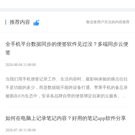
推荐内容
敬业签用户关注的内容推荐
全手机平台数据同步的便签软件见过没？多端同步云便
签
2026-08-04 11:00:00
当我们用手机便签记录工作、生活内容时，最影响体验的痛点往往
不是功能的多少，而是数据能不能跨设备打通。苹果手机的备忘录
被困在iOS生态中，安卓各品牌自带的便签绑定自家的云服务。而
一款真正能覆盖全手机平台、实现稳定同步的云便签并不多，敬业
签就是其中成熟的那款。
如何在电脑上记录笔记内容？好用的笔记app软件分享
2026-07-30 11:00:00