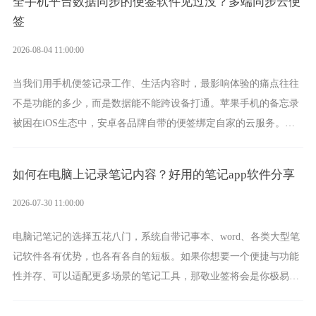
全手机平台数据同步的便签软件见过没？多端同步云便
签
2026-08-04 11:00:00
当我们用手机便签记录工作、生活内容时，最影响体验的痛点往往
不是功能的多少，而是数据能不能跨设备打通。苹果手机的备忘录
被困在iOS生态中，安卓各品牌自带的便签绑定自家的云服务。而
一款真正能覆盖全手机平台、实现稳定同步的云便签并不多，敬业
签就是其中成熟的那款。
如何在电脑上记录笔记内容？好用的笔记app软件分享
2026-07-30 11:00:00
电脑记笔记的选择五花八门，系统自带记事本、word、各类大型笔
记软件各有优势，也各有各自的短板。如果你想要一个便捷与功能
性并存、可以适配更多场景的笔记工具，那敬业签将会是你极易上
手的好帮手。