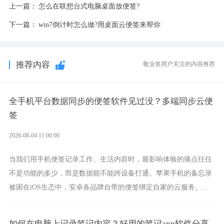
上一篇：
怎么在联想台式电脑桌面放便签?
下一篇：
win7倒计时怎么做?用桌面云便签来帮你
推荐内容
敬业签用户关注的内容推荐
全手机平台数据同步的便签软件见过没？多端同步云便
签
2026-08-04 11:00:00
当我们用手机便签记录工作、生活内容时，最影响体验的痛点往往
不是功能的多少，而是数据能不能跨设备打通。苹果手机的备忘录
被困在iOS生态中，安卓各品牌自带的便签绑定自家的云服务。而
一款真正能覆盖全手机平台、实现稳定同步的云便签并不多，敬业
签就是其中成熟的那款。
如何在电脑上记录笔记内容？好用的笔记app软件分享