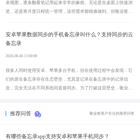
表视图，逐条翻看笔记用起来非常的麻烦。无论是在桌面上快速浏
览，还是将月度日程统一管理，这些需求都很难做到。但敬业签作
为多视图切换的手机便签，拥有丰富的展示形式，足以为你满足多
样化的使用习惯。
安卓苹果数据同步的手机备忘录叫什么？支持同步的云
备忘录
2026-08-06 13:00:00
很多人同时使用安卓、苹果多台手机，但在使用过程中会发现：它
们的原生备忘录存在生态壁垒，尤其是记录在备忘录中的记录信
息，完全无法在不同系统间直接同步。为了打破这层壁垒，敬业签
应运而生，它实现了双向云同步的操作体验，正是适配这类需求的
云备忘工具。
推荐问答
敬业签用户关注的推荐问答
有哪些备忘录app支持安卓和苹果手机同步？