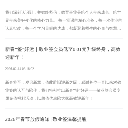
我们深刻认识到，并始终坚信：教育事业是给个人带来成长、给世
界带来美好变化的核心力量。 每一堂课的精心准备，每一次作业的
认真批改，每一个学习目标的达成，都凝聚着师生的心血与智慧。
作为时间管理与效率工具，敬业签希望能成为这一伟大征程中的得
力助手，帮助更多学生和教职工高效管理学习与生活，从容迎接挑
新春“签”好运｜敬业签会员低至0.01元升级终身，高效
战，顺利达成目标。
迎新年！
2026-02-14 08:18:02
新春将至，岁启新章，值此辞旧迎新之际，感谢各位一直以来对敬
业签的认可与陪伴，我们特别推出新春“签”好运——敬业签会员专
属充值福利活动，以超值优惠陪大家高效迎新年！
2026年春节放假通知 | 敬业签温馨提醒