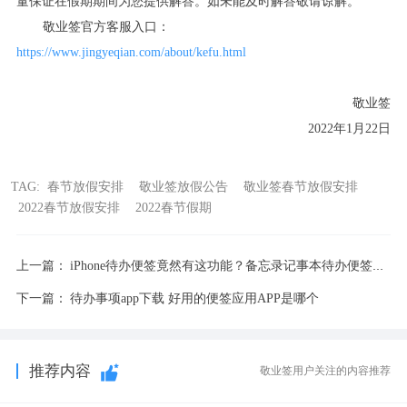
量保证在假期期间为您提供解答。如未能及时解答敬请谅解。
敬业签官方客服入口：
https://www.jingyeqian.com/about/kefu.html
敬业签
2022
年
1
月
22
日
TAG:
春节放假安排
敬业签放假公告
敬业签春节放假安排
2022春节放假安排
2022春节假期
上一篇：
iPhone待办便签竟然有这功能？备忘录记事本待办便签推荐
下一篇：
待办事项app下载 好用的便签应用APP是哪个
推荐内容
敬业签用户关注的内容推荐