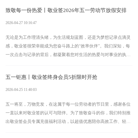
致敬每一份热爱丨敬业签2026年五一劳动节放假安排
2026-04-27 10:16:47
无论是为工作理清头绪，为生活规划蓝图，还是为梦想记录点滴灵
感，敬业签很荣幸能成为您奋斗路上的“效率伙伴”。我们深知，每
一次点击与记录的背后，都凝聚着您对生活的热爱与对事业的执
着。
五一钜惠丨敬业签终身会员5折限时开抢
2026-04-25 11:40:03
五一将至，万物竞发，在这属于每一位劳动者的节日里，感谢各位
一直以来对敬业签的认可与陪伴。为了致敬奋斗的你，我们特别推
出敬业签会员专属充值福利活动，以超值优惠陪你高效工作、轻松
生活！