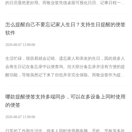
的日历显然更好用。而敬业签凭借桌面可视化日历、记事日程一体
化、完善提醒等强大功能，成为综合体验更出众的电脑日程日历工
具。
怎么提醒自己不要忘记家人生日？支持生日提醒的便签
软件
2026-08-07 13:00:00
生活忙碌，很容易就会记错、遗忘家人和亲友的生日，因此很多人
会将生日记在备忘录中以便查询。但大部分备忘录并没有方便的提
醒功能，导致虽然记下来了但也并非完全保险。而敬业签作为提醒
功能强劲的手机提醒软件，将是一款适合分时的生日提醒工具。
哪款提醒便签支持多端同步，可以在多设备上同时使用
的便签
2026-08-07 11:00:00
日常的工作和生活中，很多人同时使用着电脑、手机、平板等多款