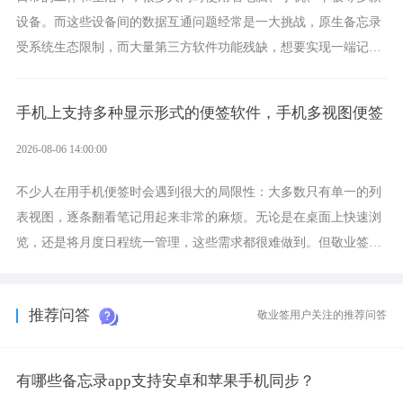
设备。而这些设备间的数据互通问题经常是一大挑战，原生备忘录
受系统生态限制，而大量第三方软件功能残缺，想要实现一端记
录、多端同步接收的效果，敬业签是值得选择的成熟稳定的跨平台
提醒便签。
手机上支持多种显示形式的便签软件，手机多视图便签
2026-08-06 14:00:00
不少人在用手机便签时会遇到很大的局限性：大多数只有单一的列
表视图，逐条翻看笔记用起来非常的麻烦。无论是在桌面上快速浏
览，还是将月度日程统一管理，这些需求都很难做到。但敬业签作
为多视图切换的手机便签，拥有丰富的展示形式，足以为你满足多
样化的使用习惯。
推荐问答
敬业签用户关注的推荐问答
有哪些备忘录app支持安卓和苹果手机同步？