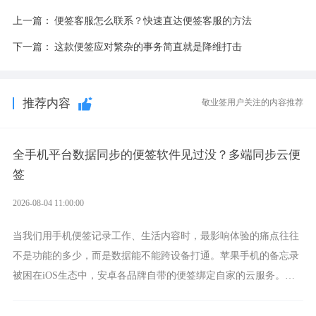
上一篇：
便签客服怎么联系？快速直达便签客服的方法
下一篇：
这款便签应对繁杂的事务简直就是降维打击
推荐内容
敬业签用户关注的内容推荐
全手机平台数据同步的便签软件见过没？多端同步云便
签
2026-08-04 11:00:00
当我们用手机便签记录工作、生活内容时，最影响体验的痛点往往
不是功能的多少，而是数据能不能跨设备打通。苹果手机的备忘录
被困在iOS生态中，安卓各品牌自带的便签绑定自家的云服务。而
一款真正能覆盖全手机平台、实现稳定同步的云便签并不多，敬业
签就是其中成熟的那款。