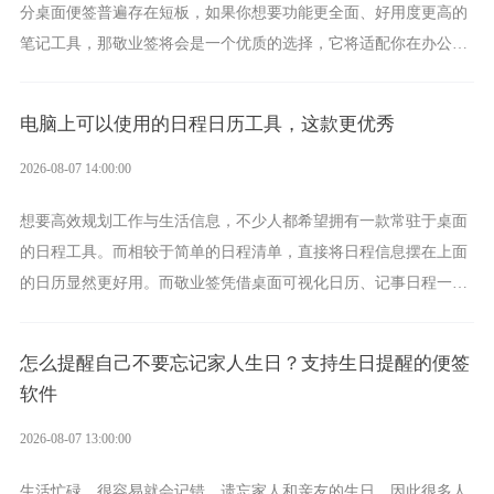
分桌面便签普遍存在短板，如果你想要功能更全面、好用度更高的
笔记工具，那敬业签将会是一个优质的选择，它将适配你在办公、
学习、生活中的所有记事需求。
电脑上可以使用的日程日历工具，这款更优秀
2026-08-07 14:00:00
想要高效规划工作与生活信息，不少人都希望拥有一款常驻于桌面
的日程工具。而相较于简单的日程清单，直接将日程信息摆在上面
的日历显然更好用。而敬业签凭借桌面可视化日历、记事日程一体
化、完善提醒等强大功能，成为综合体验更出众的电脑日程日历工
具。
怎么提醒自己不要忘记家人生日？支持生日提醒的便签
软件
2026-08-07 13:00:00
生活忙碌，很容易就会记错、遗忘家人和亲友的生日，因此很多人