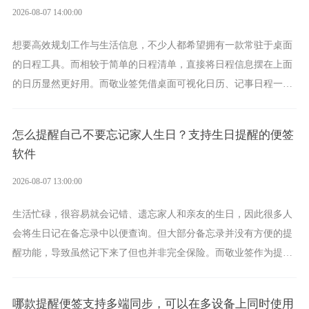
2026-08-07 14:00:00
想要高效规划工作与生活信息，不少人都希望拥有一款常驻于桌面
的日程工具。而相较于简单的日程清单，直接将日程信息摆在上面
的日历显然更好用。而敬业签凭借桌面可视化日历、记事日程一体
化、完善提醒等强大功能，成为综合体验更出众的电脑日程日历工
具。
怎么提醒自己不要忘记家人生日？支持生日提醒的便签
软件
2026-08-07 13:00:00
生活忙碌，很容易就会记错、遗忘家人和亲友的生日，因此很多人
会将生日记在备忘录中以便查询。但大部分备忘录并没有方便的提
醒功能，导致虽然记下来了但也并非完全保险。而敬业签作为提醒
功能强劲的手机提醒软件，将是一款适合分时的生日提醒工具。
哪款提醒便签支持多端同步，可以在多设备上同时使用