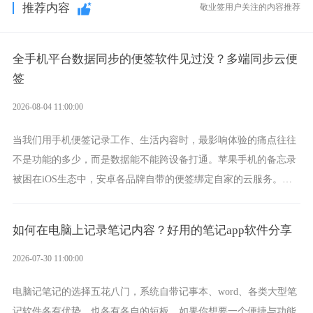
推荐内容
敬业签用户关注的内容推荐
全手机平台数据同步的便签软件见过没？多端同步云便
签
2026-08-04 11:00:00
当我们用手机便签记录工作、生活内容时，最影响体验的痛点往往
不是功能的多少，而是数据能不能跨设备打通。苹果手机的备忘录
被困在iOS生态中，安卓各品牌自带的便签绑定自家的云服务。而
一款真正能覆盖全手机平台、实现稳定同步的云便签并不多，敬业
签就是其中成熟的那款。
如何在电脑上记录笔记内容？好用的笔记app软件分享
2026-07-30 11:00:00
电脑记笔记的选择五花八门，系统自带记事本、word、各类大型笔
记软件各有优势，也各有各自的短板。如果你想要一个便捷与功能