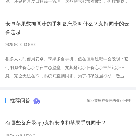
览，还是将月度日程统一管理，这些需求都很难做到。但敬业签作
为多视图切换的手机便签，拥有丰富的展示形式，足以为你满足多
样化的使用习惯。
安卓苹果数据同步的手机备忘录叫什么？支持同步的云
备忘录
2026-08-06 13:00:00
很多人同时使用安卓、苹果多台手机，但在使用过程中会发现：它
们的原生备忘录存在生态壁垒，尤其是记录在备忘录中的记录信
息，完全无法在不同系统间直接同步。为了打破这层壁垒，敬业签
应运而生，它实现了双向云同步的操作体验，正是适配这类需求的
云备忘工具。
推荐问答
敬业签用户关注的推荐问答
有哪些备忘录app支持安卓和苹果手机同步？
2025-12-04 13:55:39