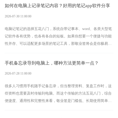
签就是其中成熟的那款。
如何在电脑上记录笔记内容？好用的笔记app软件分享
2026-07-30 11:00:00
电脑记笔记的选择五花八门，系统自带记事本、word、各类大型笔
记软件各有优势，也各有各自的短板。如果你想要一个便捷与功能
性并存、可以适配更多场景的笔记工具，那敬业签将会是你极易上
手的好帮手。
手机备忘录导到电脑上，哪种方法更简单一点？
2026-07-28 11:00:00
很多人习惯用手机随手记备忘录，但当整理资料、复盘工作时，这
些资料也需要及时传输到电脑。而这个传输的方法五花八门，综合
便捷度、通用性和完整性来看，敬业签是门槛低、长期使用简单的
方案，它将大幅度为你减少操作成本，让传输变得更加简单直观。