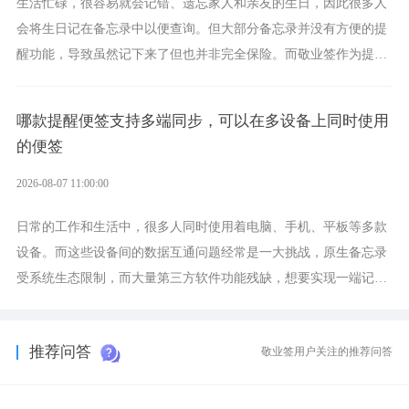
生活忙碌，很容易就会记错、遗忘家人和亲友的生日，因此很多人
会将生日记在备忘录中以便查询。但大部分备忘录并没有方便的提
醒功能，导致虽然记下来了但也并非完全保险。而敬业签作为提醒
功能强劲的手机提醒软件，将是一款适合分时的生日提醒工具。
哪款提醒便签支持多端同步，可以在多设备上同时使用
的便签
2026-08-07 11:00:00
日常的工作和生活中，很多人同时使用着电脑、手机、平板等多款
设备。而这些设备间的数据互通问题经常是一大挑战，原生备忘录
受系统生态限制，而大量第三方软件功能残缺，想要实现一端记
录、多端同步接收的效果，敬业签是值得选择的成熟稳定的跨平台
提醒便签。
推荐问答
敬业签用户关注的推荐问答