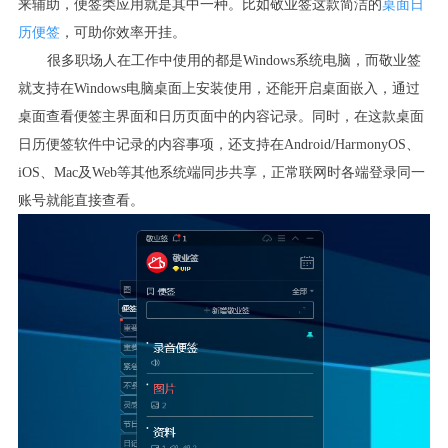
来辅助，便签类应用就是其中一种。比如敬业签这款简洁的
桌面日
历便签
，可助你效率开挂。
很多职场人在工作中使用的都是
Windows
系统电脑，而敬业签
就支持在
Windows
电脑桌面上安装使用，还能开启桌面嵌入，通过
桌面查看便签主界面和日历页面中的内容记录。同时，在这款桌面
日历便签软件中记录的内容事项，还支持在
Android/HarmonyOS
、
iOS
、
Mac
及
Web
等其他系统端同步共享，正常联网时各端登录同一
账号就能直接查看。