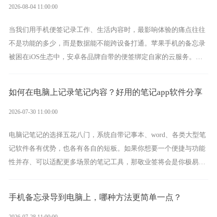
2026-08-04 11:00:00
当我们用手机便签记录工作、生活内容时，最影响体验的痛点往往
不是功能的多少，而是数据能不能跨设备打通。苹果手机的备忘录
被困在iOS生态中，安卓各品牌自带的便签绑定自家的云服务。而
一款真正能覆盖全手机平台、实现稳定同步的云便签并不多，敬业
签就是其中成熟的那款。
如何在电脑上记录笔记内容？好用的笔记app软件分享
2026-07-30 11:00:00
电脑记笔记的选择五花八门，系统自带记事本、word、各类大型笔
记软件各有优势，也各有各自的短板。如果你想要一个便捷与功能
性并存、可以适配更多场景的笔记工具，那敬业签将会是你极易上
手的好帮手。
手机备忘录导到电脑上，哪种方法更简单一点？