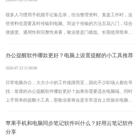
2026-07-28 11:00:00
很多人习惯用手机随手记备忘录，但当整理资料、复盘工作时，这
些资料也需要及时传输到电脑。而这个传输的方法五花八门，综合
便捷度、通用性和完整性来看，敬业签是门槛低、长期使用简单的
方案，它将大幅度为你减少操作成本，让传输变得更加简单直观。
办公提醒软件哪款更好？电脑上设置提醒的小工具推荐
2026-07-23 11:00:00
日常电脑办公，大大小小的工作接踵而至，因此不少职场人都在寻
找：靠谱的办公提醒软件哪款更好？如果你需要适合电脑端、同时
上手简单的提醒小工具，那敬业签将会是非常适合上班族在电脑上
设置各类提醒的实用软件。
苹果手机和电脑同步笔记软件叫什么？好用云笔记软件
分享