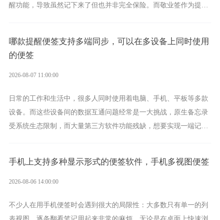
醒功能，导致虽然记下来了但也并非完全保险。而敬业签作为提醒
功能强劲的手机提醒软件，将是一款适合分时的生日提醒工具。
哪款提醒便签支持多端同步，可以在多设备上同时使用
的便签
2026-08-07 11:00:00
日常的工作和生活中，很多人同时使用着电脑、手机、平板等多款
设备。而这些设备间的数据互通问题经常是一大挑战，原生备忘录
受系统生态限制，而大量第三方软件功能残缺，想要实现一端记
录、多端同步接收的效果，敬业签是值得选择的成熟稳定的跨平台
提醒便签。
手机上支持多种显示形式的便签软件，手机多视图便签
2026-08-06 14:00:00
不少人在用手机便签时会遇到很大的局限性：大多数只有单一的列
表视图，逐条翻看笔记用起来非常的麻烦。无论是在桌面上快速浏