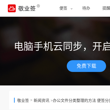
便签
待办
提
电脑手机云同步，开
免费下载
>
敬业签
新闻资讯
>办公文件分类整理的方法 便签