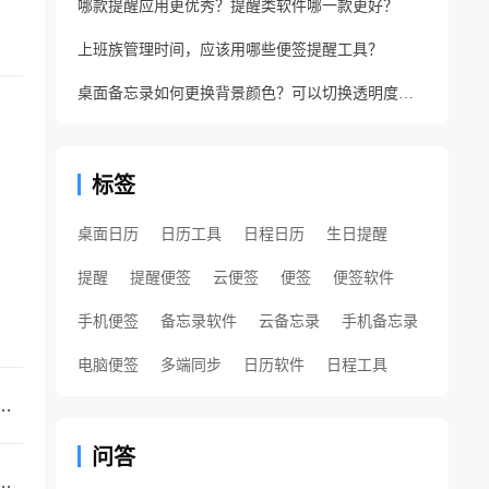
哪款提醒应用更优秀？提醒类软件哪一款更好？
上班族管理时间，应该用哪些便签提醒工具？
桌面备忘录如何更换背景颜色？可以切换透明度的备忘录
标签
桌面日历
日历工具
日程日历
生日提醒
提醒
提醒便签
云便签
便签
便签软件
手机便签
备忘录软件
云备忘录
手机备忘录
电脑便签
多端同步
日历软件
日程工具
多端同步，可以在多设备上同时使用的便签
问答
的手机备忘录叫什么？支持同步的云备忘录