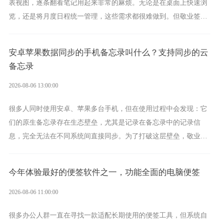
表视图，逐条翻看笔记用起来非常的麻烦。无论是在桌面上快速浏
览，还是将月度日程统一管理，这些需求都很难做到。但敬业签作
为多视图切换的手机便签，拥有丰富的展示形式，足以为你满足多
样化的使用习惯。
安卓苹果数据同步的手机备忘录叫什么？支持同步的云
备忘录
2026-08-06 13:00:00
很多人同时使用安卓、苹果多台手机，但在使用过程中会发现：它
们的原生备忘录存在生态壁垒，尤其是记录在备忘录中的记录信
息，完全无法在不同系统间直接同步。为了打破这层壁垒，敬业签
应运而生，它实现了双向云同步的操作体验，正是适配这类需求的
云备忘工具。
今年体验最好的便签软件之一，功能全面的电脑便签
2026-08-06 11:00:00
很多办公人群一直在寻找一款适配长期使用的便签工具，但系统自