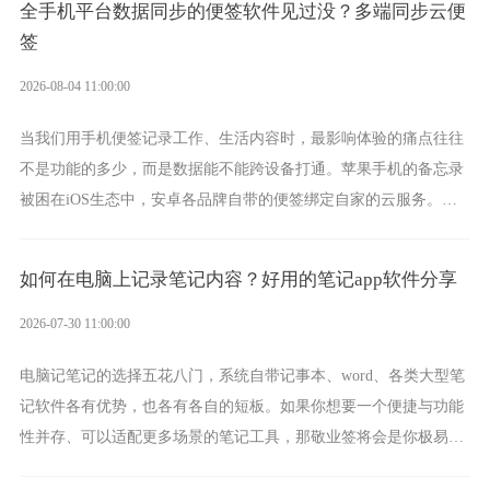
全手机平台数据同步的便签软件见过没？多端同步云便
签
2026-08-04 11:00:00
当我们用手机便签记录工作、生活内容时，最影响体验的痛点往往
不是功能的多少，而是数据能不能跨设备打通。苹果手机的备忘录
被困在iOS生态中，安卓各品牌自带的便签绑定自家的云服务。而
一款真正能覆盖全手机平台、实现稳定同步的云便签并不多，敬业
签就是其中成熟的那款。
如何在电脑上记录笔记内容？好用的笔记app软件分享
2026-07-30 11:00:00
电脑记笔记的选择五花八门，系统自带记事本、word、各类大型笔
记软件各有优势，也各有各自的短板。如果你想要一个便捷与功能
性并存、可以适配更多场景的笔记工具，那敬业签将会是你极易上
手的好帮手。