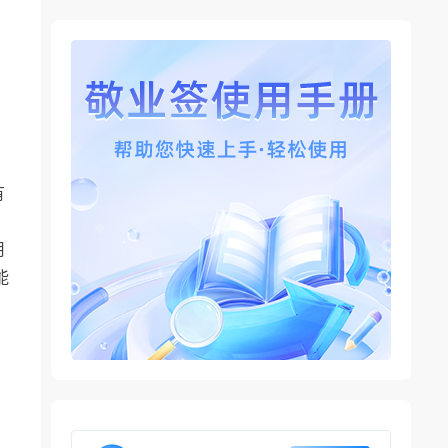
有
用
能
。