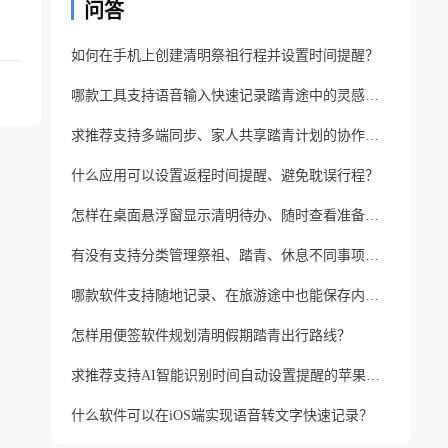
问答
如何在手机上创建清明祭祖行程并设置时间提醒？
哪款工具支持语音输入快速记录踏青途中的灵感想法？
求推荐支持多端同步、家人共享踏青计划的协作便签？
什么应用可以设置返程时间提醒、避免耽误行程？
怎样在桌面悬浮窗显示清明待办、随时查看准备进度？
有没有支持分类管理祭祖、踏青、休息不同事项的备忘录？
哪款软件支持随地记录、在旅游途中也能保存内容？
怎样用便签软件规划清明假期踏青出行路线？
求推荐支持AI智能识别时间自动设置提醒的苹果便签？
什么软件可以在iOS端实现语音转文字快速记录？