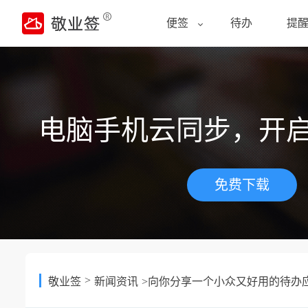
便签
待办
提
电脑手机云同步，开
免费下载
>
敬业签
新闻资讯
>向你分享一个小众又好用的待办