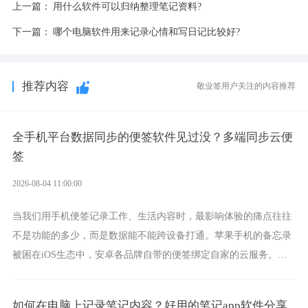
上一篇：
用什么软件可以归纳整理笔记资料?
下一篇：
哪个电脑软件用来记录心情和写日记比较好?
推荐内容
敬业签用户关注的内容推荐
全手机平台数据同步的便签软件见过没？多端同步云便
签
2026-08-04 11:00:00
当我们用手机便签记录工作、生活内容时，最影响体验的痛点往往
不是功能的多少，而是数据能不能跨设备打通。苹果手机的备忘录
被困在iOS生态中，安卓各品牌自带的便签绑定自家的云服务。而
一款真正能覆盖全手机平台、实现稳定同步的云便签并不多，敬业
签就是其中成熟的那款。
如何在电脑上记录笔记内容？好用的笔记app软件分享