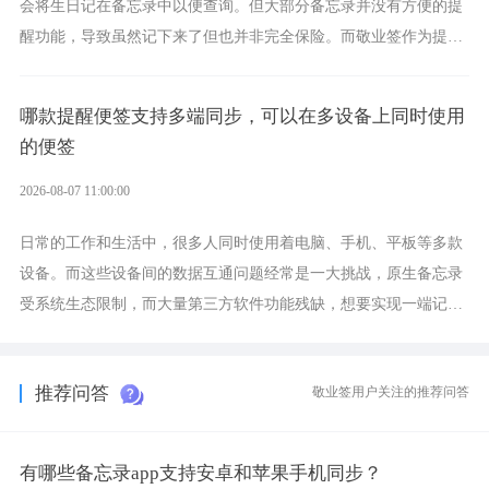
会将生日记在备忘录中以便查询。但大部分备忘录并没有方便的提
醒功能，导致虽然记下来了但也并非完全保险。而敬业签作为提醒
功能强劲的手机提醒软件，将是一款适合分时的生日提醒工具。
哪款提醒便签支持多端同步，可以在多设备上同时使用
的便签
2026-08-07 11:00:00
日常的工作和生活中，很多人同时使用着电脑、手机、平板等多款
设备。而这些设备间的数据互通问题经常是一大挑战，原生备忘录
受系统生态限制，而大量第三方软件功能残缺，想要实现一端记
录、多端同步接收的效果，敬业签是值得选择的成熟稳定的跨平台
提醒便签。
推荐问答
敬业签用户关注的推荐问答
有哪些备忘录app支持安卓和苹果手机同步？