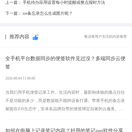
上一篇：
手机待办应用设置每小时提醒或整点报时方法
下一篇：
ios备忘录怎么生成图片呢？
推荐内容
敬业签用户关注的内容推荐
全手机平台数据同步的便签软件见过没？多端同步云便
签
2026-08-04 11:00:00
当我们用手机便签记录工作、生活内容时，最影响体验的痛点往往
不是功能的多少，而是数据能不能跨设备打通。苹果手机的备忘录
被困在iOS生态中，安卓各品牌自带的便签绑定自家的云服务。而
一款真正能覆盖全手机平台、实现稳定同步的云便签并不多，敬业
签就是其中成熟的那款。
如何在电脑上记录笔记内容？好用的笔记app软件分享