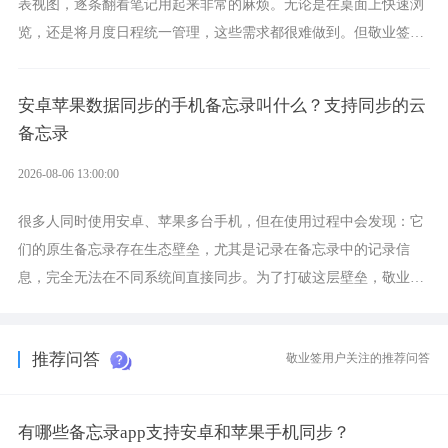
表视图，逐条翻看笔记用起来非常的麻烦。无论是在桌面上快速浏
览，还是将月度日程统一管理，这些需求都很难做到。但敬业签作
为多视图切换的手机便签，拥有丰富的展示形式，足以为你满足多
样化的使用习惯。
安卓苹果数据同步的手机备忘录叫什么？支持同步的云
备忘录
2026-08-06 13:00:00
很多人同时使用安卓、苹果多台手机，但在使用过程中会发现：它
们的原生备忘录存在生态壁垒，尤其是记录在备忘录中的记录信
息，完全无法在不同系统间直接同步。为了打破这层壁垒，敬业签
应运而生，它实现了双向云同步的操作体验，正是适配这类需求的
云备忘工具。
推荐问答
敬业签用户关注的推荐问答
有哪些备忘录app支持安卓和苹果手机同步？