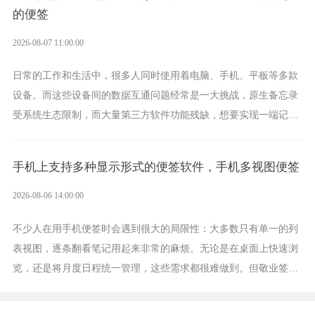
的便签
2026-08-07 11:00:00
日常的工作和生活中，很多人同时使用着电脑、手机、平板等多款
设备。而这些设备间的数据互通问题经常是一大挑战，原生备忘录
受系统生态限制，而大量第三方软件功能残缺，想要实现一端记
录、多端同步接收的效果，敬业签是值得选择的成熟稳定的跨平台
提醒便签。
手机上支持多种显示形式的便签软件，手机多视图便签
2026-08-06 14:00:00
不少人在用手机便签时会遇到很大的局限性：大多数只有单一的列
表视图，逐条翻看笔记用起来非常的麻烦。无论是在桌面上快速浏
览，还是将月度日程统一管理，这些需求都很难做到。但敬业签作
为多视图切换的手机便签，拥有丰富的展示形式，足以为你满足多
样化的使用习惯。