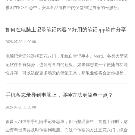
被困在iOS生态中，安卓各品牌自带的便签绑定自家的云服务。而
一款真正能覆盖全手机平台、实现稳定同步的云便签并不多，敬业
签就是其中成熟的那款。
如何在电脑上记录笔记内容？好用的笔记app软件分享
2026-07-30 11:00:00
电脑记笔记的选择五花八门，系统自带记事本、word、各类大型笔
记软件各有优势，也各有各自的短板。如果你想要一个便捷与功能
性并存、可以适配更多场景的笔记工具，那敬业签将会是你极易上
手的好帮手。
手机备忘录导到电脑上，哪种方法更简单一点？
2026-07-28 11:00:00
很多人习惯用手机随手记备忘录，但当整理资料、复盘工作时，这
些资料也需要及时传输到电脑。而这个传输的方法五花八门，综合