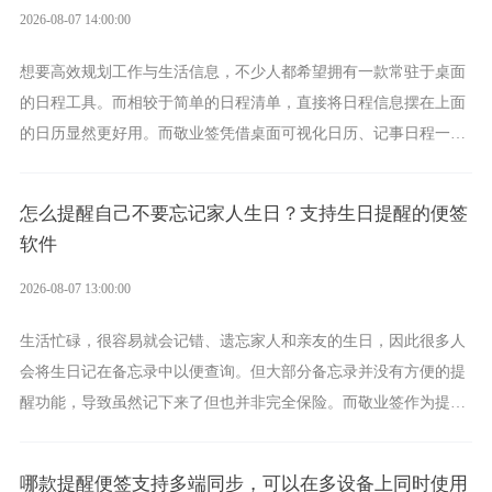
2026-08-07 14:00:00
想要高效规划工作与生活信息，不少人都希望拥有一款常驻于桌面
的日程工具。而相较于简单的日程清单，直接将日程信息摆在上面
的日历显然更好用。而敬业签凭借桌面可视化日历、记事日程一体
化、完善提醒等强大功能，成为综合体验更出众的电脑日程日历工
具。
怎么提醒自己不要忘记家人生日？支持生日提醒的便签
软件
2026-08-07 13:00:00
生活忙碌，很容易就会记错、遗忘家人和亲友的生日，因此很多人
会将生日记在备忘录中以便查询。但大部分备忘录并没有方便的提
醒功能，导致虽然记下来了但也并非完全保险。而敬业签作为提醒
功能强劲的手机提醒软件，将是一款适合分时的生日提醒工具。
哪款提醒便签支持多端同步，可以在多设备上同时使用