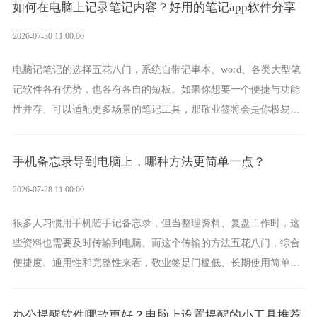
如何在电脑上记录笔记内容？好用的笔记app软件分享
2026-07-30 11:00:00
电脑记笔记的选择五花八门，系统自带记事本、word、各类大型笔
记软件各有优势，也各有各自的短板。如果你想要一个便捷与功能
性并存、可以适配更多场景的笔记工具，那敬业签将会是你极易上
手的好帮手。
手机备忘录导到电脑上，哪种方法更简单一点？
2026-07-28 11:00:00
很多人习惯用手机随手记备忘录，但当整理资料、复盘工作时，这
些资料也需要及时传输到电脑。而这个传输的方法五花八门，综合
便捷度、通用性和完整性来看，敬业签是门槛低、长期使用简单的
方案，它将大幅度为你减少操作成本，让传输变得更加简单直观。
办公提醒软件哪款更好？电脑上设置提醒的小工具推荐