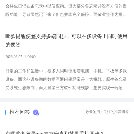
会将生日记在备忘录中以便查询。但大部分备忘录并没有方便的提
醒功能，导致虽然记下来了但也并非完全保险。而敬业签作为提醒
功能强劲的手机提醒软件，将是一款适合分时的生日提醒工具。
哪款提醒便签支持多端同步，可以在多设备上同时使用
的便签
2026-08-07 11:00:00
日常的工作和生活中，很多人同时使用着电脑、手机、平板等多款
设备。而这些设备间的数据互通问题经常是一大挑战，原生备忘录
受系统生态限制，而大量第三方软件功能残缺，想要实现一端记
录、多端同步接收的效果，敬业签是值得选择的成熟稳定的跨平台
提醒便签。
推荐问答
敬业签用户关注的推荐问答
有哪些备忘录app支持安卓和苹果手机同步？