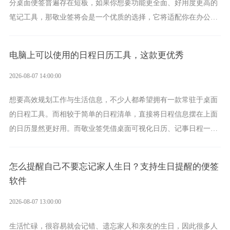
分桌面便签普遍存在短板，如果你想要功能更全面、好用度更高的
笔记工具，那敬业签将会是一个优质的选择，它将适配你在办公、
学习、生活中的所有记事需求。
电脑上可以使用的日程日历工具，这款更优秀
2026-08-07 14:00:00
想要高效规划工作与生活信息，不少人都希望拥有一款常驻于桌面
的日程工具。而相较于简单的日程清单，直接将日程信息摆在上面
的日历显然更好用。而敬业签凭借桌面可视化日历、记事日程一体
化、完善提醒等强大功能，成为综合体验更出众的电脑日程日历工
具。
怎么提醒自己不要忘记家人生日？支持生日提醒的便签
软件
2026-08-07 13:00:00
生活忙碌，很容易就会记错、遗忘家人和亲友的生日，因此很多人