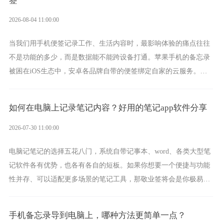
签
2026-08-04 11:00:00
当我们用手机便签记录工作、生活内容时，最影响体验的痛点往往
不是功能的多少，而是数据能不能跨设备打通。苹果手机的备忘录
被困在iOS生态中，安卓各品牌自带的便签绑定自家的云服务。而
一款真正能覆盖全手机平台、实现稳定同步的云便签并不多，敬业
签就是其中成熟的那款。
如何在电脑上记录笔记内容？好用的笔记app软件分享
2026-07-30 11:00:00
电脑记笔记的选择五花八门，系统自带记事本、word、各类大型笔
记软件各有优势，也各有各自的短板。如果你想要一个便捷与功能
性并存、可以适配更多场景的笔记工具，那敬业签将会是你极易上
手的好帮手。
手机备忘录导到电脑上，哪种方法更简单一点？