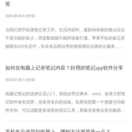
签
2026-08-04 11:00:00
当我们用手机便签记录工作、生活内容时，最影响体验的痛点往往
不是功能的多少，而是数据能不能跨设备打通。苹果手机的备忘录
被困在iOS生态中，安卓各品牌自带的便签绑定自家的云服务。而
一款真正能覆盖全手机平台、实现稳定同步的云便签并不多，敬业
签就是其中成熟的那款。
如何在电脑上记录笔记内容？好用的笔记app软件分享
2026-07-30 11:00:00
电脑记笔记的选择五花八门，系统自带记事本、word、各类大型笔
记软件各有优势，也各有各自的短板。如果你想要一个便捷与功能
性并存、可以适配更多场景的笔记工具，那敬业签将会是你极易上
手的好帮手。
手机备忘录导到电脑上，哪种方法更简单一点？