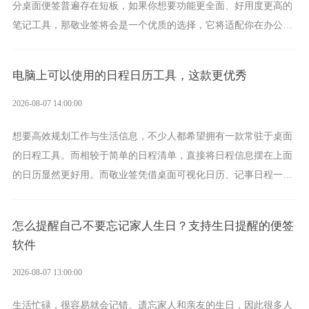
分桌面便签普遍存在短板，如果你想要功能更全面、好用度更高的
笔记工具，那敬业签将会是一个优质的选择，它将适配你在办公、
学习、生活中的所有记事需求。
电脑上可以使用的日程日历工具，这款更优秀
2026-08-07 14:00:00
想要高效规划工作与生活信息，不少人都希望拥有一款常驻于桌面
的日程工具。而相较于简单的日程清单，直接将日程信息摆在上面
的日历显然更好用。而敬业签凭借桌面可视化日历、记事日程一体
化、完善提醒等强大功能，成为综合体验更出众的电脑日程日历工
具。
怎么提醒自己不要忘记家人生日？支持生日提醒的便签
软件
2026-08-07 13:00:00
生活忙碌，很容易就会记错、遗忘家人和亲友的生日，因此很多人