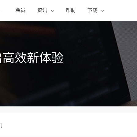
醒
会员
资讯
帮助
下载
启高效新体验
机