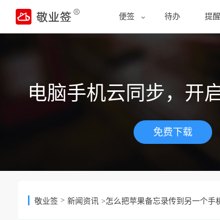
便签
待办
提
电脑手机云同步，开
免费下载
>
敬业签
新闻资讯
>怎么把苹果备忘录传到另一个手