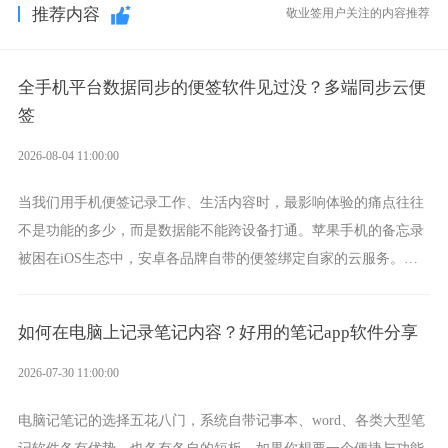
推荐内容
敬业签用户关注的内容推荐
全手机平台数据同步的便签软件见过没？多端同步云便
签
2026-08-04 11:00:00
当我们用手机便签记录工作、生活内容时，最影响体验的痛点往往
不是功能的多少，而是数据能不能跨设备打通。苹果手机的备忘录
被困在iOS生态中，安卓各品牌自带的便签绑定自家的云服务。而
一款真正能覆盖全手机平台、实现稳定同步的云便签并不多，敬业
签就是其中成熟的那款。
如何在电脑上记录笔记内容？好用的笔记app软件分享
2026-07-30 11:00:00
电脑记笔记的选择五花八门，系统自带记事本、word、各类大型笔
记软件各有优势，也各有各自的短板。如果你想要一个便捷与功能