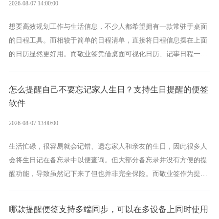
2026-08-07 14:00:00
想要高效规划工作与生活信息，不少人都希望拥有一款常驻于桌面
的日程工具。而相较于简单的日程清单，直接将日程信息摆在上面
的日历显然更好用。而敬业签凭借桌面可视化日历、记事日程一体
化、完善提醒等强大功能，成为综合体验更出众的电脑日程日历工
具。
怎么提醒自己不要忘记家人生日？支持生日提醒的便签
软件
2026-08-07 13:00:00
生活忙碌，很容易就会记错、遗忘家人和亲友的生日，因此很多人
会将生日记在备忘录中以便查询。但大部分备忘录并没有方便的提
醒功能，导致虽然记下来了但也并非完全保险。而敬业签作为提醒
功能强劲的手机提醒软件，将是一款适合分时的生日提醒工具。
哪款提醒便签支持多端同步，可以在多设备上同时使用