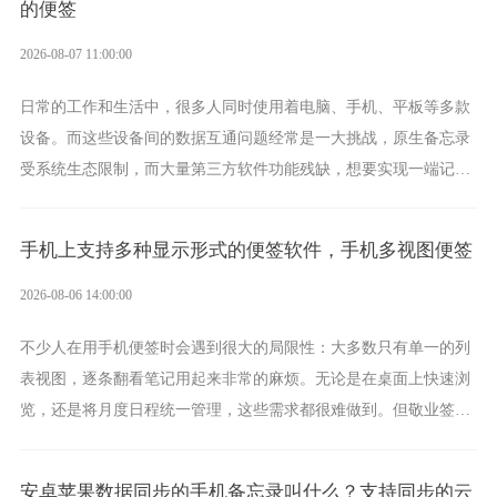
的便签
2026-08-07 11:00:00
日常的工作和生活中，很多人同时使用着电脑、手机、平板等多款
设备。而这些设备间的数据互通问题经常是一大挑战，原生备忘录
受系统生态限制，而大量第三方软件功能残缺，想要实现一端记
录、多端同步接收的效果，敬业签是值得选择的成熟稳定的跨平台
提醒便签。
手机上支持多种显示形式的便签软件，手机多视图便签
2026-08-06 14:00:00
不少人在用手机便签时会遇到很大的局限性：大多数只有单一的列
表视图，逐条翻看笔记用起来非常的麻烦。无论是在桌面上快速浏
览，还是将月度日程统一管理，这些需求都很难做到。但敬业签作
为多视图切换的手机便签，拥有丰富的展示形式，足以为你满足多
样化的使用习惯。
安卓苹果数据同步的手机备忘录叫什么？支持同步的云