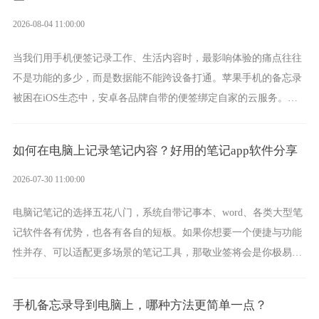
2026-08-04 11:00:00
当我们用手机便签记录工作、生活内容时，最影响体验的痛点往往
不是功能的多少，而是数据能不能跨设备打通。苹果手机的备忘录
被困在iOS生态中，安卓各品牌自带的便签绑定自家的云服务。而
一款真正能覆盖全手机平台、实现稳定同步的云便签并不多，敬业
签就是其中成熟的那款。
如何在电脑上记录笔记内容？好用的笔记app软件分享
2026-07-30 11:00:00
电脑记笔记的选择五花八门，系统自带记事本、word、各类大型笔
记软件各有优势，也各有各自的短板。如果你想要一个便捷与功能
性并存、可以适配更多场景的笔记工具，那敬业签将会是你极易上
手的好帮手。
手机备忘录导到电脑上，哪种方法更简单一点？