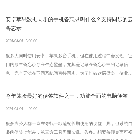
为多视图切换的手机便签，拥有丰富的展示形式，足以为你满足多
样化的使用习惯。
安卓苹果数据同步的手机备忘录叫什么？支持同步的云
备忘录
2026-08-06 13:00:00
很多人同时使用安卓、苹果多台手机，但在使用过程中会发现：它
们的原生备忘录存在生态壁垒，尤其是记录在备忘录中的记录信
息，完全无法在不同系统间直接同步。为了打破这层壁垒，敬业签
应运而生，它实现了双向云同步的操作体验，正是适配这类需求的
云备忘工具。
今年体验最好的便签软件之一，功能全面的电脑便签
2026-08-06 11:00:00
很多办公人群一直在寻找一款适配长期使用的便签工具，但系统自
带的便签功能差，第三方工具界面杂乱广告多。想要兼顾桌面可视