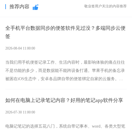
推荐内容
敬业签用户关注的内容推荐
全手机平台数据同步的便签软件见过没？多端同步云便
签
2026-08-04 11:00:00
当我们用手机便签记录工作、生活内容时，最影响体验的痛点往往
不是功能的多少，而是数据能不能跨设备打通。苹果手机的备忘录
被困在iOS生态中，安卓各品牌自带的便签绑定自家的云服务。而
一款真正能覆盖全手机平台、实现稳定同步的云便签并不多，敬业
签就是其中成熟的那款。
如何在电脑上记录笔记内容？好用的笔记app软件分享
2026-07-30 11:00:00
电脑记笔记的选择五花八门，系统自带记事本、word、各类大型笔