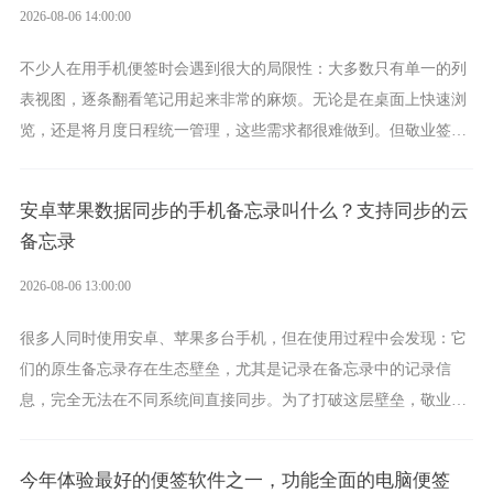
2026-08-06 14:00:00
不少人在用手机便签时会遇到很大的局限性：大多数只有单一的列
表视图，逐条翻看笔记用起来非常的麻烦。无论是在桌面上快速浏
览，还是将月度日程统一管理，这些需求都很难做到。但敬业签作
为多视图切换的手机便签，拥有丰富的展示形式，足以为你满足多
样化的使用习惯。
安卓苹果数据同步的手机备忘录叫什么？支持同步的云
备忘录
2026-08-06 13:00:00
很多人同时使用安卓、苹果多台手机，但在使用过程中会发现：它
们的原生备忘录存在生态壁垒，尤其是记录在备忘录中的记录信
息，完全无法在不同系统间直接同步。为了打破这层壁垒，敬业签
应运而生，它实现了双向云同步的操作体验，正是适配这类需求的
云备忘工具。
今年体验最好的便签软件之一，功能全面的电脑便签