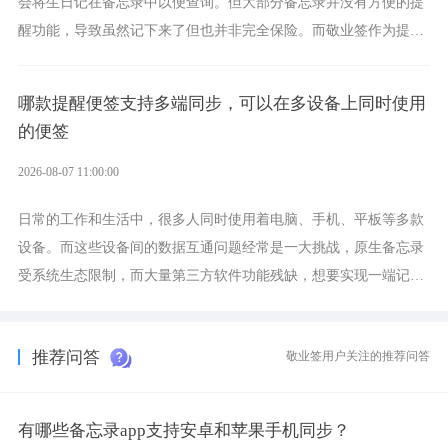
会将生日记在备忘录中以便查询。但大部分备忘录并没有方便的提
醒功能，导致虽然记下来了但也并非完全保险。而敬业签作为提醒
功能强劲的手机提醒软件，将是一款适合分时的生日提醒工具。
哪款提醒便签支持多端同步，可以在多设备上同时使用
的便签
2026-08-07 11:00:00
日常的工作和生活中，很多人同时使用着电脑、手机、平板等多款
设备。而这些设备间的数据互通问题经常是一大挑战，原生备忘录
受系统生态限制，而大量第三方软件功能残缺，想要实现一端记
录、多端同步接收的效果，敬业签是值得选择的成熟稳定的跨平台
提醒便签。
推荐问答
敬业签用户关注的推荐问答
有哪些备忘录app支持安卓和苹果手机同步？