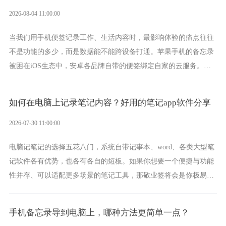
2026-08-04 11:00:00
当我们用手机便签记录工作、生活内容时，最影响体验的痛点往往
不是功能的多少，而是数据能不能跨设备打通。苹果手机的备忘录
被困在iOS生态中，安卓各品牌自带的便签绑定自家的云服务。而
一款真正能覆盖全手机平台、实现稳定同步的云便签并不多，敬业
签就是其中成熟的那款。
如何在电脑上记录笔记内容？好用的笔记app软件分享
2026-07-30 11:00:00
电脑记笔记的选择五花八门，系统自带记事本、word、各类大型笔
记软件各有优势，也各有各自的短板。如果你想要一个便捷与功能
性并存、可以适配更多场景的笔记工具，那敬业签将会是你极易上
手的好帮手。
手机备忘录导到电脑上，哪种方法更简单一点？