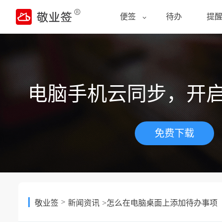
便签
待办
提
电脑手机云同步，开
免费下载
>
敬业签
新闻资讯
>怎么在电脑桌面上添加待办事项