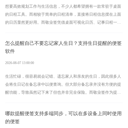
想要高效规划工作与生活信息，不少人都希望拥有一款常驻于桌面
的日程工具。而相较于简单的日程清单，直接将日程信息摆在上面
的日历显然更好用。而敬业签凭借桌面可视化日历、记事日程一体
化、完善提醒等强大功能，成为综合体验更出众的电脑日程日历工
具。
怎么提醒自己不要忘记家人生日？支持生日提醒的便签
软件
2026-08-07 13:00:00
生活忙碌，很容易就会记错、遗忘家人和亲友的生日，因此很多人
会将生日记在备忘录中以便查询。但大部分备忘录并没有方便的提
醒功能，导致虽然记下来了但也并非完全保险。而敬业签作为提醒
功能强劲的手机提醒软件，将是一款适合分时的生日提醒工具。
哪款提醒便签支持多端同步，可以在多设备上同时使用
的便签