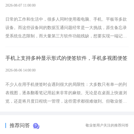
2026-08-07 11:00:00
日常的工作和生活中，很多人同时使用着电脑、手机、平板等多款
设备。而这些设备间的数据互通问题经常是一大挑战，原生备忘录
受系统生态限制，而大量第三方软件功能残缺，想要实现一端记
录、多端同步接收的效果，敬业签是值得选择的成熟稳定的跨平台
提醒便签。
手机上支持多种显示形式的便签软件，手机多视图便签
2026-08-06 14:00:00
不少人在用手机便签时会遇到很大的局限性：大多数只有单一的列
表视图，逐条翻看笔记用起来非常的麻烦。无论是在桌面上快速浏
览，还是将月度日程统一管理，这些需求都很难做到。但敬业签作
为多视图切换的手机便签，拥有丰富的展示形式，足以为你满足多
样化的使用习惯。
推荐问答
敬业签用户关注的推荐问答