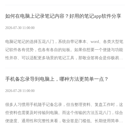
一款真正能覆盖全手机平台、实现稳定同步的云便签并不多，敬业
签就是其中成熟的那款。
如何在电脑上记录笔记内容？好用的笔记app软件分享
2026-07-30 11:00:00
电脑记笔记的选择五花八门，系统自带记事本、word、各类大型笔
记软件各有优势，也各有各自的短板。如果你想要一个便捷与功能
性并存、可以适配更多场景的笔记工具，那敬业签将会是你极易上
手的好帮手。
手机备忘录导到电脑上，哪种方法更简单一点？
2026-07-28 11:00:00
很多人习惯用手机随手记备忘录，但当整理资料、复盘工作时，这
些资料也需要及时传输到电脑。而这个传输的方法五花八门，综合
便捷度、通用性和完整性来看，敬业签是门槛低、长期使用简单的
方案，它将大幅度为你减少操作成本，让传输变得更加简单直观。