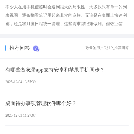
不少人在用手机便签时会遇到很大的局限性：大多数只有单一的列
表视图，逐条翻看笔记用起来非常的麻烦。无论是在桌面上快速浏
览，还是将月度日程统一管理，这些需求都很难做到。但敬业签作
为多视图切换的手机便签，拥有丰富的展示形式，足以为你满足多
样化的使用习惯。
推荐问答
敬业签用户关注的推荐问答
有哪些备忘录app支持安卓和苹果手机同步？
2025-12-04 13:55:39
桌面待办事项管理软件哪个好？
2025-12-03 11:27:07