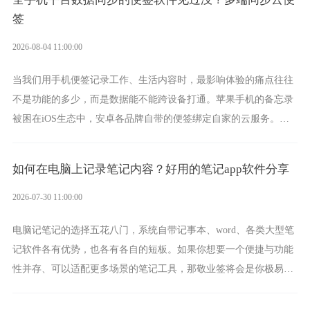
签
2026-08-04 11:00:00
当我们用手机便签记录工作、生活内容时，最影响体验的痛点往往
不是功能的多少，而是数据能不能跨设备打通。苹果手机的备忘录
被困在iOS生态中，安卓各品牌自带的便签绑定自家的云服务。而
一款真正能覆盖全手机平台、实现稳定同步的云便签并不多，敬业
签就是其中成熟的那款。
如何在电脑上记录笔记内容？好用的笔记app软件分享
2026-07-30 11:00:00
电脑记笔记的选择五花八门，系统自带记事本、word、各类大型笔
记软件各有优势，也各有各自的短板。如果你想要一个便捷与功能
性并存、可以适配更多场景的笔记工具，那敬业签将会是你极易上
手的好帮手。