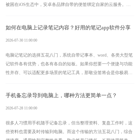
被困在iOS生态中，安卓各品牌自带的便签绑定自家的云服务。而
一款真正能覆盖全手机平台、实现稳定同步的云便签并不多，敬业
签就是其中成熟的那款。
如何在电脑上记录笔记内容？好用的笔记app软件分享
2026-07-30 11:00:00
电脑记笔记的选择五花八门，系统自带记事本、word、各类大型笔
记软件各有优势，也各有各自的短板。如果你想要一个便捷与功能
性并存、可以适配更多场景的笔记工具，那敬业签将会是你极易上
手的好帮手。
手机备忘录导到电脑上，哪种方法更简单一点？
2026-07-28 11:00:00
很多人习惯用手机随手记备忘录，但当整理资料、复盘工作时，这
些资料也需要及时传输到电脑。而这个传输的方法五花八门，综合