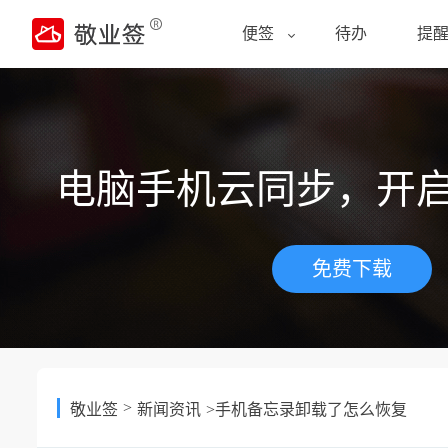
便签
待办
提
电脑手机云同步，开
免费下载
>
敬业签
新闻资讯
>手机备忘录卸载了怎么恢复