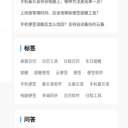
手机备忘录导到电脑上，哪种方法更简单一点？
上班族管理时间，应该用哪些便签提醒工具？
手机便签误删后怎么找回？支持自动备份的云备忘录软件
标签
桌面日历
日历工具
日程日历
生日提醒
提醒
提醒便签
云便签
便签
便签软件
手机便签
备忘录软件
云备忘录
手机备忘录
电脑便签
多端同步
日历软件
日程工具
问答