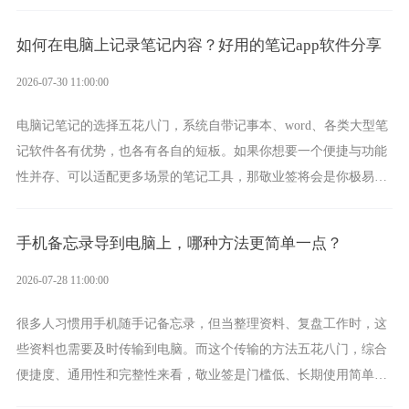
一款真正能覆盖全手机平台、实现稳定同步的云便签并不多，敬业
签就是其中成熟的那款。
如何在电脑上记录笔记内容？好用的笔记app软件分享
2026-07-30 11:00:00
电脑记笔记的选择五花八门，系统自带记事本、word、各类大型笔
记软件各有优势，也各有各自的短板。如果你想要一个便捷与功能
性并存、可以适配更多场景的笔记工具，那敬业签将会是你极易上
手的好帮手。
手机备忘录导到电脑上，哪种方法更简单一点？
2026-07-28 11:00:00
很多人习惯用手机随手记备忘录，但当整理资料、复盘工作时，这
些资料也需要及时传输到电脑。而这个传输的方法五花八门，综合
便捷度、通用性和完整性来看，敬业签是门槛低、长期使用简单的
方案，它将大幅度为你减少操作成本，让传输变得更加简单直观。