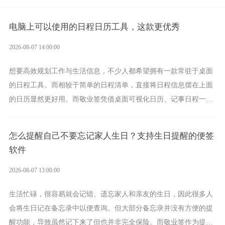
电脑上可以使用的日程日历工具，这款更优秀
2026-08-07 14:00:00
想要高效规划工作与生活信息，不少人都希望拥有一款常驻于桌面
的日程工具。而相较于简单的日程清单，直接将日程信息摆在上面
的日历显然更好用。而敬业签凭借桌面可视化日历、记事日程一体
化、完善提醒等强大功能，成为综合体验更出众的电脑日程日历工
具。
怎么提醒自己不要忘记家人生日？支持生日提醒的便签
软件
2026-08-07 13:00:00
生活忙碌，很容易就会记错、遗忘家人和亲友的生日，因此很多人
会将生日记在备忘录中以便查询。但大部分备忘录并没有方便的提
醒功能，导致虽然记下来了但也并非完全保险。而敬业签作为提醒