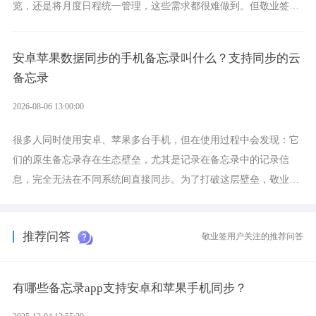
览，还是将月度日程统一管理，这些需求都很难做到。但敬业签作
为多视图切换的手机便签，拥有丰富的展示形式，足以为你满足多
样化的使用习惯。
安卓苹果数据同步的手机备忘录叫什么？支持同步的云
备忘录
2026-08-06 13:00:00
很多人同时使用安卓、苹果多台手机，但在使用过程中会发现：它
们的原生备忘录存在生态壁垒，尤其是记录在备忘录中的记录信
息，完全无法在不同系统间直接同步。为了打破这层壁垒，敬业签
应运而生，它实现了双向云同步的操作体验，正是适配这类需求的
云备忘工具。
推荐问答
敬业签用户关注的推荐问答
有哪些备忘录app支持安卓和苹果手机同步？