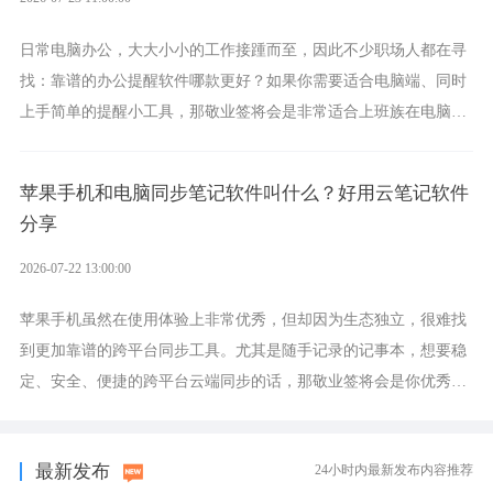
日常电脑办公，大大小小的工作接踵而至，因此不少职场人都在寻
找：靠谱的办公提醒软件哪款更好？如果你需要适合电脑端、同时
上手简单的提醒小工具，那敬业签将会是非常适合上班族在电脑上
设置各类提醒的实用软件。
苹果手机和电脑同步笔记软件叫什么？好用云笔记软件
分享
2026-07-22 13:00:00
苹果手机虽然在使用体验上非常优秀，但却因为生态独立，很难找
到更加靠谱的跨平台同步工具。尤其是随手记录的记事本，想要稳
定、安全、便捷的跨平台云端同步的话，那敬业签将会是你优秀的
选择，它就是果粉公认好用的跨设备云笔记软件。
最新发布
24小时内最新发布内容推荐