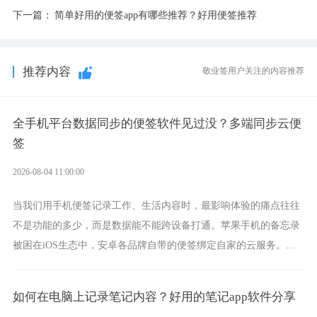
下一篇：
简单好用的便签app有哪些推荐？好用便签推荐
推荐内容
敬业签用户关注的内容推荐
全手机平台数据同步的便签软件见过没？多端同步云便
签
2026-08-04 11:00:00
当我们用手机便签记录工作、生活内容时，最影响体验的痛点往往
不是功能的多少，而是数据能不能跨设备打通。苹果手机的备忘录
被困在iOS生态中，安卓各品牌自带的便签绑定自家的云服务。而
一款真正能覆盖全手机平台、实现稳定同步的云便签并不多，敬业
签就是其中成熟的那款。
如何在电脑上记录笔记内容？好用的笔记app软件分享