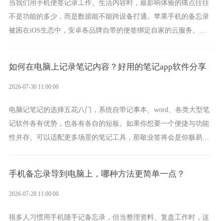
当我们用手机便签记录工作、生活内容时，最影响体验的痛点往往
不是功能的多少，而是数据能不能跨设备打通。苹果手机的备忘录
被困在iOS生态中，安卓各品牌自带的便签绑定自家的云服务。而
一款真正能覆盖全手机平台、实现稳定同步的云便签并不多，敬业
签就是其中成熟的那款。
如何在电脑上记录笔记内容？好用的笔记app软件分享
2026-07-30 11:00:00
电脑记笔记的选择五花八门，系统自带记事本、word、各类大型笔
记软件各有优势，也各有各自的短板。如果你想要一个便捷与功能
性并存、可以适配更多场景的笔记工具，那敬业签将会是你极易上
手的好帮手。
手机备忘录导到电脑上，哪种方法更简单一点？
2026-07-28 11:00:00
很多人习惯用手机随手记备忘录，但当整理资料、复盘工作时，这