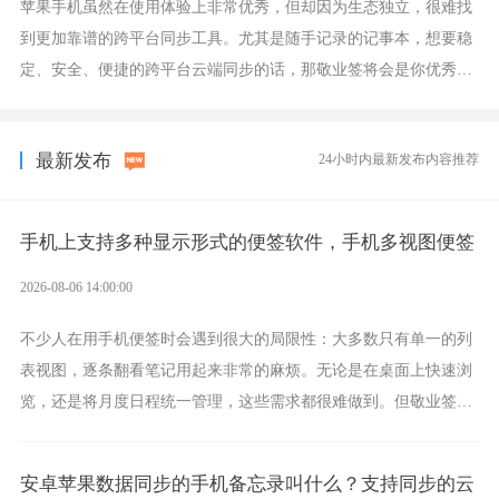
苹果手机虽然在使用体验上非常优秀，但却因为生态独立，很难找
到更加靠谱的跨平台同步工具。尤其是随手记录的记事本，想要稳
定、安全、便捷的跨平台云端同步的话，那敬业签将会是你优秀的
选择，它就是果粉公认好用的跨设备云笔记软件。
最新发布
24小时内最新发布内容推荐
手机上支持多种显示形式的便签软件，手机多视图便签
2026-08-06 14:00:00
不少人在用手机便签时会遇到很大的局限性：大多数只有单一的列
表视图，逐条翻看笔记用起来非常的麻烦。无论是在桌面上快速浏
览，还是将月度日程统一管理，这些需求都很难做到。但敬业签作
为多视图切换的手机便签，拥有丰富的展示形式，足以为你满足多
样化的使用习惯。
安卓苹果数据同步的手机备忘录叫什么？支持同步的云