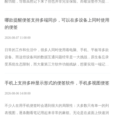
醒功能，导致虽然记下来了但也并非完全保险。而敬业签作为提醒
功能强劲的手机提醒软件，将是一款适合分时的生日提醒工具。
哪款提醒便签支持多端同步，可以在多设备上同时使用
的便签
2026-08-07 11:00:00
日常的工作和生活中，很多人同时使用着电脑、手机、平板等多款
设备。而这些设备间的数据互通问题经常是一大挑战，原生备忘录
受系统生态限制，而大量第三方软件功能残缺，想要实现一端记
录、多端同步接收的效果，敬业签是值得选择的成熟稳定的跨平台
提醒便签。
手机上支持多种显示形式的便签软件，手机多视图便签
2026-08-06 14:00:00
不少人在用手机便签时会遇到很大的局限性：大多数只有单一的列
表视图，逐条翻看笔记用起来非常的麻烦。无论是在桌面上快速浏