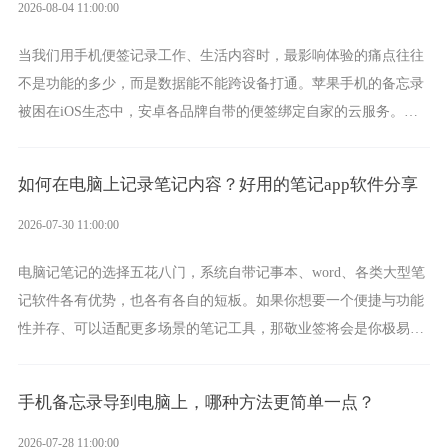
2026-08-04 11:00:00
当我们用手机便签记录工作、生活内容时，最影响体验的痛点往往
不是功能的多少，而是数据能不能跨设备打通。苹果手机的备忘录
被困在iOS生态中，安卓各品牌自带的便签绑定自家的云服务。而
一款真正能覆盖全手机平台、实现稳定同步的云便签并不多，敬业
签就是其中成熟的那款。
如何在电脑上记录笔记内容？好用的笔记app软件分享
2026-07-30 11:00:00
电脑记笔记的选择五花八门，系统自带记事本、word、各类大型笔
记软件各有优势，也各有各自的短板。如果你想要一个便捷与功能
性并存、可以适配更多场景的笔记工具，那敬业签将会是你极易上
手的好帮手。
手机备忘录导到电脑上，哪种方法更简单一点？
2026-07-28 11:00:00