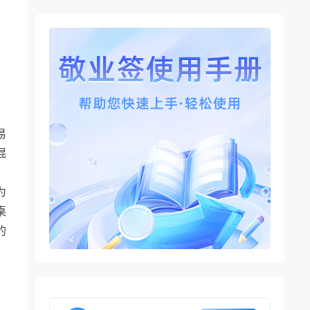
易
混
为
桌
的