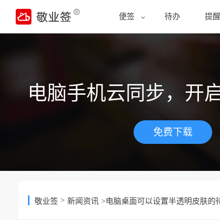
便签
待办
提
电脑手机云同步，开
免费下载
>
敬业签
新闻资讯
>电脑桌面可以设置半透明皮肤的