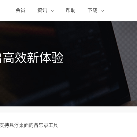
醒
会员
资讯
帮助
下载
启高效新体验
?支持悬浮桌面的备忘录工具