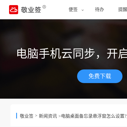
便签
待办
提
电脑手机云同步，开
免费下载
>
敬业签
新闻资讯
>电脑桌面备忘录悬浮窗怎么设置