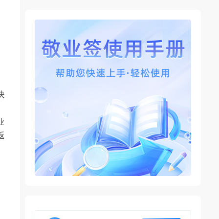
快
业
返