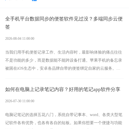
全手机平台数据同步的便签软件见过没？多端同步云便
签
2026-08-04 11:00:00
当我们用手机便签记录工作、生活内容时，最影响体验的痛点往往
不是功能的多少，而是数据能不能跨设备打通。苹果手机的备忘录
被困在iOS生态中，安卓各品牌自带的便签绑定自家的云服务。而
一款真正能覆盖全手机平台、实现稳定同步的云便签并不多，敬业
签就是其中成熟的那款。
如何在电脑上记录笔记内容？好用的笔记app软件分享
2026-07-30 11:00:00
电脑记笔记的选择五花八门，系统自带记事本、word、各类大型笔
记软件各有优势，也各有各自的短板。如果你想要一个便捷与功能