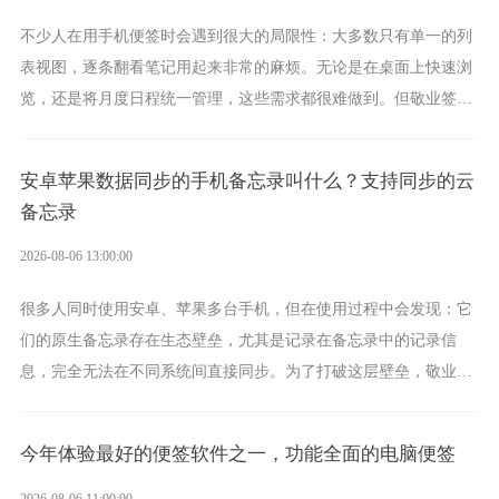
不少人在用手机便签时会遇到很大的局限性：大多数只有单一的列
表视图，逐条翻看笔记用起来非常的麻烦。无论是在桌面上快速浏
览，还是将月度日程统一管理，这些需求都很难做到。但敬业签作
为多视图切换的手机便签，拥有丰富的展示形式，足以为你满足多
样化的使用习惯。
安卓苹果数据同步的手机备忘录叫什么？支持同步的云
备忘录
2026-08-06 13:00:00
很多人同时使用安卓、苹果多台手机，但在使用过程中会发现：它
们的原生备忘录存在生态壁垒，尤其是记录在备忘录中的记录信
息，完全无法在不同系统间直接同步。为了打破这层壁垒，敬业签
应运而生，它实现了双向云同步的操作体验，正是适配这类需求的
云备忘工具。
今年体验最好的便签软件之一，功能全面的电脑便签
2026-08-06 11:00:00