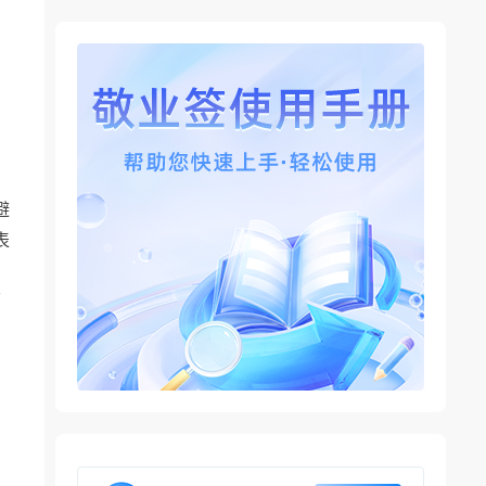
避
表
面