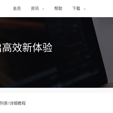
醒
会员
资讯
帮助
下载
启高效新体验
项列表?详细教程