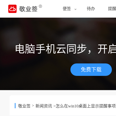
便签
待办
提
电脑手机云同步，开
免费下载
>
敬业签
新闻资讯
>怎么在win10桌面上显示提醒事