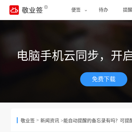
便签
待办
提
电脑手机云同步，开
免费下载
>
敬业签
新闻资讯
>能自动提醒的备忘录有吗？可提