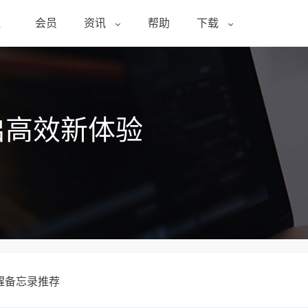
醒
会员
资讯
帮助
下载
启高效新体验
醒备忘录推荐