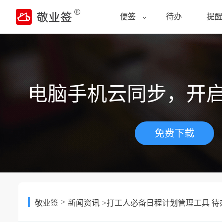
便签
待办
提
电脑手机云同步，开
免费下载
>
敬业签
新闻资讯
>打工人必备日程计划管理工具 