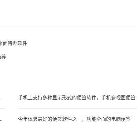
的桌面待办软件
推荐
步，可以在多设备上同时使用的便签
手机上支持多种显示形式的便签软件，手机多视图便签
备忘录叫什么？支持同步的云备忘录
今年体验最好的便签软件之一，功能全面的电脑便签