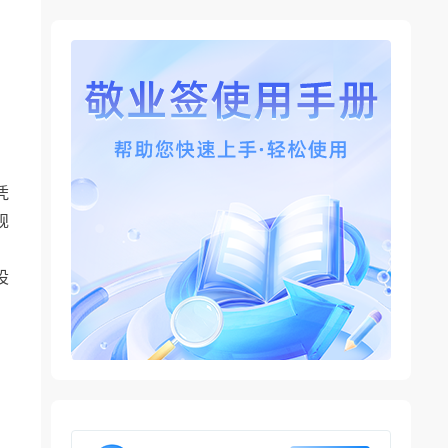
凭
规
设