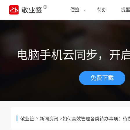
便签
待办
提
电脑手机云同步，开
免费下载
>
敬业签
新闻资讯
>如何高效管理各类待办事项：待