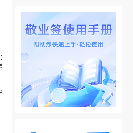
们
要
业