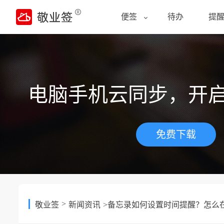
便签
待办
提
电脑手机云同步，开
免费下载
>
敬业签
新闻资讯
>备忘录如何设置时间提醒？怎么