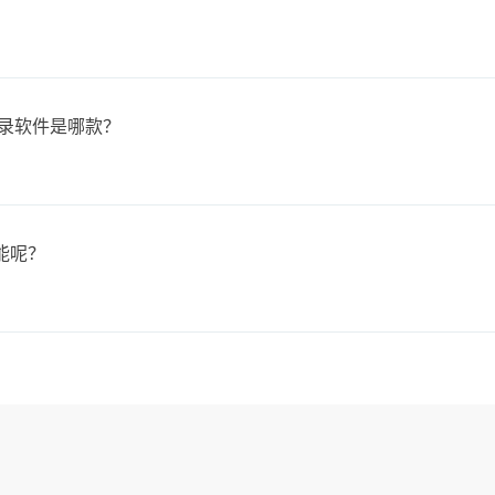
忘录软件是哪款？
能呢？