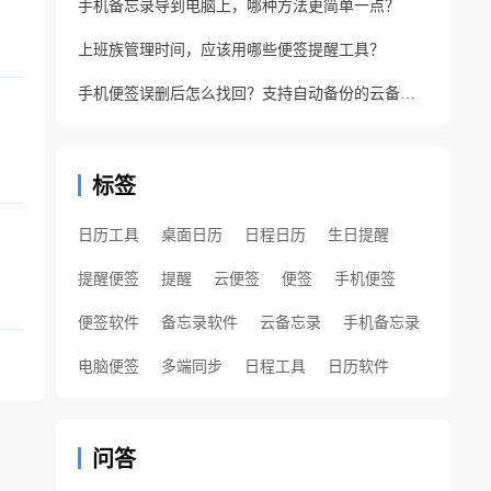
手机备忘录导到电脑上，哪种方法更简单一点？
上班族管理时间，应该用哪些便签提醒工具？
手机便签误删后怎么找回？支持自动备份的云备忘录软件
标签
日历工具
桌面日历
日程日历
生日提醒
提醒便签
提醒
云便签
便签
手机便签
便签软件
备忘录软件
云备忘录
手机备忘录
电脑便签
多端同步
日程工具
日历软件
问答