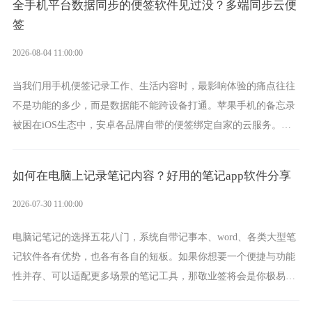
全手机平台数据同步的便签软件见过没？多端同步云便
签
2026-08-04 11:00:00
当我们用手机便签记录工作、生活内容时，最影响体验的痛点往往
不是功能的多少，而是数据能不能跨设备打通。苹果手机的备忘录
被困在iOS生态中，安卓各品牌自带的便签绑定自家的云服务。而
一款真正能覆盖全手机平台、实现稳定同步的云便签并不多，敬业
签就是其中成熟的那款。
如何在电脑上记录笔记内容？好用的笔记app软件分享
2026-07-30 11:00:00
电脑记笔记的选择五花八门，系统自带记事本、word、各类大型笔
记软件各有优势，也各有各自的短板。如果你想要一个便捷与功能
性并存、可以适配更多场景的笔记工具，那敬业签将会是你极易上
手的好帮手。