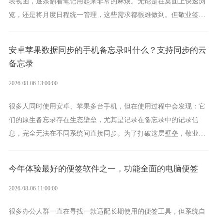
表视图，逐条翻看笔记用起来非常的麻烦。无论是在桌面上快速浏
览，还是将月度日程统一管理，这些需求都很难做到。但敬业签作
为多视图切换的手机便签，拥有丰富的展示形式，足以为你满足多
样化的使用习惯。
安卓苹果数据同步的手机备忘录叫什么？支持同步的云
备忘录
2026-08-06 13:00:00
很多人同时使用安卓、苹果多台手机，但在使用过程中会发现：它
们的原生备忘录存在生态壁垒，尤其是记录在备忘录中的记录信
息，完全无法在不同系统间直接同步。为了打破这层壁垒，敬业签
应运而生，它实现了双向云同步的操作体验，正是适配这类需求的
云备忘工具。
今年体验最好的便签软件之一，功能全面的电脑便签
2026-08-06 11:00:00
很多办公人群一直在寻找一款适配长期使用的便签工具，但系统自