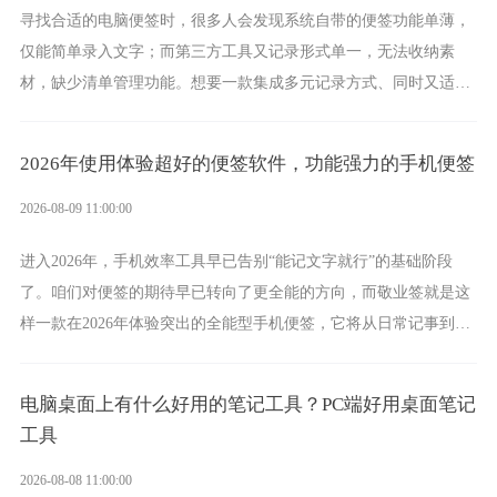
寻找合适的电脑便签时，很多人会发现系统自带的便签功能单薄，
仅能简单录入文字；而第三方工具又记录形式单一，无法收纳素
材，缺少清单管理功能。想要一款集成多元记录方式、同时又适配
电脑办公场景的工具，敬业签便是其中之一，它将凭借丰富的能
力，成为实力突出的电脑便签。
2026年使用体验超好的便签软件，功能强力的手机便签
2026-08-09 11:00:00
进入2026年，手机效率工具早已告别“能记文字就行”的基础阶段
了。咱们对便签的期待早已转向了更全能的方向，而敬业签就是这
样一款在2026年体验突出的全能型手机便签，它将从日常记事到时
间管理，从素材收纳到智能创作，都能轻松覆盖到位。
电脑桌面上有什么好用的笔记工具？PC端好用桌面笔记
工具
2026-08-08 11:00:00