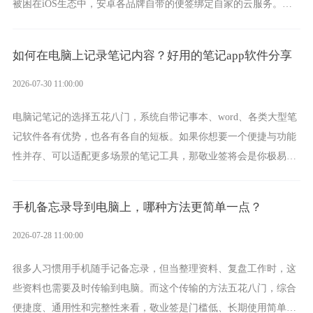
被困在iOS生态中，安卓各品牌自带的便签绑定自家的云服务。而
一款真正能覆盖全手机平台、实现稳定同步的云便签并不多，敬业
签就是其中成熟的那款。
如何在电脑上记录笔记内容？好用的笔记app软件分享
2026-07-30 11:00:00
电脑记笔记的选择五花八门，系统自带记事本、word、各类大型笔
记软件各有优势，也各有各自的短板。如果你想要一个便捷与功能
性并存、可以适配更多场景的笔记工具，那敬业签将会是你极易上
手的好帮手。
手机备忘录导到电脑上，哪种方法更简单一点？
2026-07-28 11:00:00
很多人习惯用手机随手记备忘录，但当整理资料、复盘工作时，这
些资料也需要及时传输到电脑。而这个传输的方法五花八门，综合
便捷度、通用性和完整性来看，敬业签是门槛低、长期使用简单的