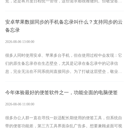
览，还是将月度日程统一管理，这些需求都很难做到。但敬业签作
为多视图切换的手机便签，拥有丰富的展示形式，足以为你满足多
样化的使用习惯。
安卓苹果数据同步的手机备忘录叫什么？支持同步的云
备忘录
2026-08-06 13:00:00
很多人同时使用安卓、苹果多台手机，但在使用过程中会发现：它
们的原生备忘录存在生态壁垒，尤其是记录在备忘录中的记录信
息，完全无法在不同系统间直接同步。为了打破这层壁垒，敬业签
应运而生，它实现了双向云同步的操作体验，正是适配这类需求的
云备忘工具。
今年体验最好的便签软件之一，功能全面的电脑便签
2026-08-06 11:00:00
很多办公人群一直在寻找一款适配长期使用的便签工具，但系统自
带的便签功能差，第三方工具界面杂乱广告多。想要兼顾桌面可视