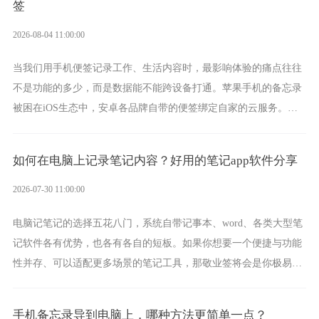
签
2026-08-04 11:00:00
当我们用手机便签记录工作、生活内容时，最影响体验的痛点往往
不是功能的多少，而是数据能不能跨设备打通。苹果手机的备忘录
被困在iOS生态中，安卓各品牌自带的便签绑定自家的云服务。而
一款真正能覆盖全手机平台、实现稳定同步的云便签并不多，敬业
签就是其中成熟的那款。
如何在电脑上记录笔记内容？好用的笔记app软件分享
2026-07-30 11:00:00
电脑记笔记的选择五花八门，系统自带记事本、word、各类大型笔
记软件各有优势，也各有各自的短板。如果你想要一个便捷与功能
性并存、可以适配更多场景的笔记工具，那敬业签将会是你极易上
手的好帮手。
手机备忘录导到电脑上，哪种方法更简单一点？