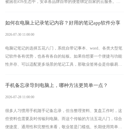
被困在iOS生态中，安卓各品牌自带的便签绑定自家的云服务。而
一款真正能覆盖全手机平台、实现稳定同步的云便签并不多，敬业
签就是其中成熟的那款。
如何在电脑上记录笔记内容？好用的笔记app软件分享
2026-07-30 11:00:00
电脑记笔记的选择五花八门，系统自带记事本、word、各类大型笔
记软件各有优势，也各有各自的短板。如果你想要一个便捷与功能
性并存、可以适配更多场景的笔记工具，那敬业签将会是你极易上
手的好帮手。
手机备忘录导到电脑上，哪种方法更简单一点？
2026-07-28 11:00:00
很多人习惯用手机随手记备忘录，但当整理资料、复盘工作时，这
些资料也需要及时传输到电脑。而这个传输的方法五花八门，综合
便捷度、通用性和完整性来看，敬业签是门槛低、长期使用简单的