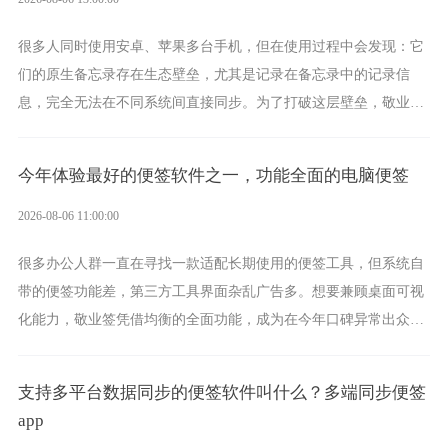
很多人同时使用安卓、苹果多台手机，但在使用过程中会发现：它
们的原生备忘录存在生态壁垒，尤其是记录在备忘录中的记录信
息，完全无法在不同系统间直接同步。为了打破这层壁垒，敬业签
应运而生，它实现了双向云同步的操作体验，正是适配这类需求的
云备忘工具。
今年体验最好的便签软件之一，功能全面的电脑便签
2026-08-06 11:00:00
很多办公人群一直在寻找一款适配长期使用的便签工具，但系统自
带的便签功能差，第三方工具界面杂乱广告多。想要兼顾桌面可视
化能力，敬业签凭借均衡的全面功能，成为在今年口碑异常出众的
电脑便签软件选择。
支持多平台数据同步的便签软件叫什么？多端同步便签
app